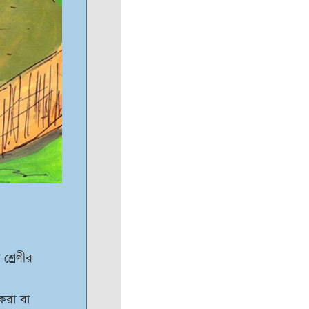
 শ্রেণীর
করা বা