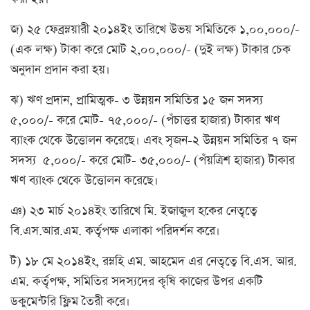
জ) ২৫ ফেব্রম্নয়ারী ২০১৪ইং তারিখে উভয় সমিতিকে ১,০০,০০০/-
(এক লক্ষ) টাকা করে মোট ২,০০,০০০/- (দুই লক্ষ) টাকার চেক
অনুদান প্রদান করা হয়।
ঝ) ঋণ প্রদান, প্রামিত্মক- ৩ উন্নয়ন সমিতির ১৫ জন সদস্য
৫,০০০/- করে মোট- ৭৫,০০০/- (পঁচাত্তর হাজার) টাকার ঋণ
ব্যাংক থেকে উত্তোলন করেছে। এবং সৃজন-২ উন্নয়ন সমিতির ৭ জন
সদস্য ৫,০০০/- করে মোট- ৩৫,০০০/- (পঁয়ত্রিশ হাজার) টাকার
ঋণ ব্যাংক থেকে উত্তোলন করেছে।
ঞ) ২৩ মার্চ ২০১৪ইং তারিখে মি. ইজাজুল হকের নেতৃত্বে
বি.এস.আর.এম. কর্তৃপক্ষ এলাকা পরিদর্শন করে।
ট) ১৮ মে ২০১৪ইং, রম্নহি এম. আহমেদ এর নেতৃত্বে বি.এস. আর.
এম. কর্তৃপক্ষ, সমিতির সদস্যদের কৃষি কাজের উপর একটি
ডকুমেন্টরি ফ্লিম তৈরী করে।