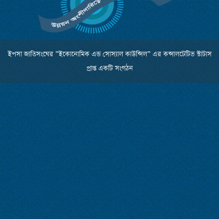
ইপসা জাতিসংঘের ”ইকোনোমিক এন্ড সোস্যাল কাউন্সিল” এর কন্সালটেটিভ স্টাটাস
প্রাপ্ত একটি সংগঠন