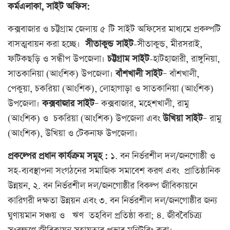
কর্মএলাকা, সাইট অফিস:
কক্সবাজার ও চট্টগ্রাম জেলায় ৫ টি সাইট অফিসের মাধ্যমে প্রকল্পটি
বাসত্মবায়ন করা হচ্ছে।
সীতাকুন্ড সাইট
-সীতাকুন্ড, মীরসরাই,
ফটিকছড়ি ও সন্ধীপ উপজেলা।
চট্টগ্রাম সাইট
-হাটহাজারী, রাঙ্গুনিয়া,
সাতকানিয়া (আংশিক) উপজেলা।
বাঁশখালী সাইট
– বাঁশখালী,
পেকুয়া, চকরিয়া (আংশিক), লোহাগাড়া ও সাতকানিয়া (আংশিক)
উপজেলা।
কক্সবাজার সাইট
– কক্সবাজার, মহেশখালী, রামু
(আংশিক) ও চকরিয়া (আংশিক) উপজেলা এবং
উখিয়া সাইট
– রামু
(আংশিক), উখিয়া ও টেকনাফ উপজেলা।
প্রকল্পের প্রধান কার্যক্রম সমূহ :
১. বন নির্ভরশীল দল/জনগোষ্ঠী ও
সহ-ব্যবস্থাপনা সংগঠনের সমাজিক সমাবেশ করণ এবং প্রাতিষ্ঠানিক
উন্নয়ন, ২. বন নির্ভরশীল দল/জনগোষ্ঠীর বিকল্প জীবিকায়নে
কারিগরী দক্ষতা উন্নয়ন এবং ৩. বন নির্ভরশীল দল/জনগোষ্ঠীর জন্য
ঘুণায়মান সঞ্চয় ও ঋণ তহবিল প্রতিষ্ঠা করা; ৪. জীববৈচিত্র্য