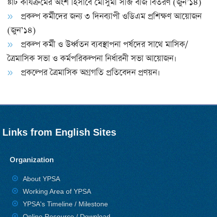
ষ্টার্ট কার্যক্রমের অংশ হিসাবে মৌসুমী সব্জি বীজ বিতরণ (জুন’১৪)
প্রকল্প কর্মীদের জন্য ৩ দিনব্যাপী ওডিএম প্রশিক্ষণ আয়োজন
(জুন’১৪)
প্রকল্প কর্মী ও উর্ধ্বতন ব্যবস্থাপনা পর্ষদের সাথে মাসিক/
ত্রৈমাসিক সভা ও কর্মপরিকল্পনা নির্ধারনী সভা আয়োজন।
প্রকল্পের ত্রৈমাসিক অগ্রগতি প্রতিবেদন প্রণয়ন।
Links from English Sites
Organization
About YPSA
Working Area of YPSA
YPSA's Timeline / Milestone
Online Resource / Download