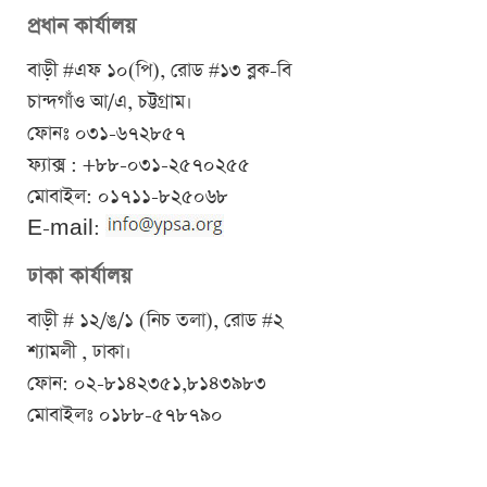
প্রধান কার্যালয়
বাড়ী #এফ ১০(পি), রোড #১৩ ব্লক-বি
চান্দগাঁও আ/এ, চট্টগ্রাম।
ফোনঃ ০৩১-৬৭২৮৫৭
ফ্যাক্স : +৮৮-০৩১-২৫৭০২৫৫
মোবাইল: ০১৭১১-৮২৫০৬৮
E-mail:
ঢাকা কার্যালয়
বাড়ী # ১২/ঙ/১ (নিচ তলা), রোড #২
শ্যামলী , ঢাকা।
ফোন: ০২-৮১৪২৩৫১,৮১৪৩৯৮৩
মোবাইলঃ ০১৮৮-৫৭৮৭৯০