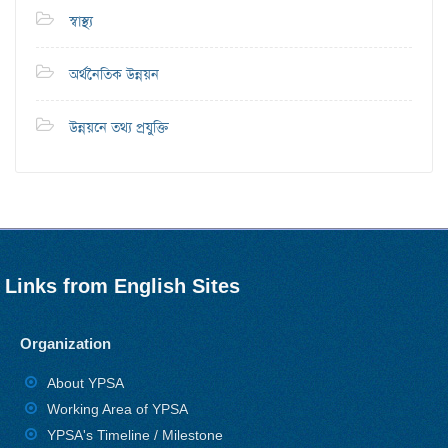
স্বাস্থ্য
অর্থনৈতিক উন্নয়ন
উন্নয়নে তথ্য প্রযুক্তি
Links from English Sites
Organization
About YPSA
Working Area of YPSA
YPSA's Timeline / Milestone