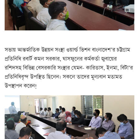
সভায় আন্তর্জাতিক উন্নয়ন সংস্থা ওয়ার্ল্ড ভিশন বাংলাদেশ’র চট্টগ্রাম
প্রতিনিধি রবার্ট কমল সরকার, ঘাসফুলের কর্মকর্তা জুবায়ের
রশিদসহ বিভিন্ন বেসরকারি সংস্থার যেমন- কারিতাস, ইলমা, বিটা’র
প্রতিনিধিবৃন্দ উপস্থিত ছিলেন। সকলে তাদের মূল্যবান মতামত
উপস্থাপন করেন!