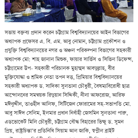
সভায় বক্তব্য প্রদান করেন চট্টগ্রাম বিশ্ববিদ্যালয়ের আইন বিভাগের
অধ্যাপক প্রফেসর এ. বি. এম. আবু নোমান, চট্টগ্রাম প্রকৌশল ও
প্রযুক্তি বিশ্ববিদ্যালয়ের নগর ও অঞ্চল পরিকল্পনা বিভাগের সহকারী
অধ্যাপক মো: শাহ জালাল মিশুক, ফায়ার সার্ভিস ও সিভিল ডিফেন্স,
চট্টগ্রামের উপ- সহকারী পরিচালক মুহাম্মদ আবদুল্লাহ, বীর
মুক্তিযোদ্ধা ও শ্রমিক নেতা তপন দত্ত, প্রিমিয়ার বিশ্ববিদ্যালয়ের
সহকারী অধ্যাপক ড. সাদিকা সুলতানা চৌধুরী, বৈষম্যবিরোধী ছাত্র
আন্দোলনের সমন্বয়ক রিদুয়ান সিদ্দিকী, নীলা আফরোজ, আরিফ
মঈনুদ্দীন, তাওহীদ আলিফ, সিটিজেন ফোরামের সহ-সভাপতি মো.
আবু সাঈদ সেলিম, ইলমার প্রধান নির্বাহী জেসমিন সুলতানা পারু,
এডভোকেট মিলি চৌধুরী, চট্টগ্রাম বৌদ্ধ বিহারের ভিক্ষু ড. সুমন
প্রিয়, রাষ্ট্রচিন্তা’র প্রতিনিধি সিয়াম আল জাকি, স্বপ্নীল ব্রাইট