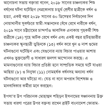
আলোচনা সভায় বক্তারা বলেন, ২০১৮ সালের চাঞ্চল্যকর শিশু
ধর্ষনের ঘটনা ঘটেছিল নেত্রকোনায় চতূর্থ শ্রেণীর ছাত্রীকে ধর্ষন ও
হত্যা, একই বছর ২০১৮ সালের ৩০ ডিসেম্বর নির্বাচনের দিন
নোয়াখালীর সুবর্ণচরে স্বামী-সন্তানদের বেঁধে রেখে নারীকে ধর্ষন,
২০১৯ সালে চট্টগ্রামের চান্দগাঁও আবাসিক এলাকায় গৃহকর্মী শিশু
রাত্রীকে (১৪) গৃহে আটক রেখে ধর্ষন এবং একই বছর হাটহাজারীর
চাঞ্চল্যকর স্কুলছাত্রী তুহিনকে (১৩) ধর্ষন করে খুন ও লাশ গুমের
ঘটনাগুলো ঘটেছিল এবং যেগুলোর ন্যায় বিচার পাওয়ার আশায়
এখনও ভুক্তভোগী ও সাধারণ জনগণ আন্দোলন করছে। এ
মামলাগুলোর ন্যায় বিচার প্রতিষ্ঠা হলে সাম্প্রতিক সময়ে ঘটে যাওয়া
আছিয়া (৮) ও নিলুফা (১১) লোমহর্ষক ধর্ষনসহ অন্যান্য ধর্ষন
ঘটনাগুলো আর ঘটতো না। যেত না বলে অপরাধ বিশেষজ্ঞ ও
মানবাধিকার কর্মীরা মনে করছেন।
ইপসা’র উপ পরিচালক মোহাম্মদ শহিদুল ইসলামের সঞ্চালনায় উক্ত
সভায় ধারণা পত্রের উপর বক্তব্য রাখেন ব্রাইট বাংলাদেশ ফোরাম-