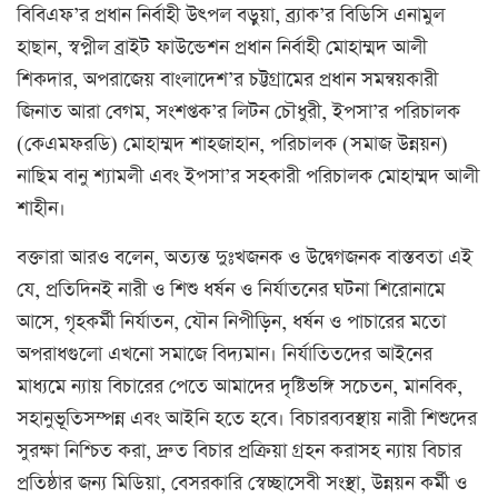
বিবিএফ’র প্রধান নির্বাহী উৎপল বড়ুয়া, ব্র্যাক’র বিডিসি এনামুল
হাছান, স্বপ্নীল ব্রাইট ফাউন্ডেশন প্রধান নির্বাহী মোহাম্মদ আলী
শিকদার, অপরাজেয় বাংলাদেশ’র চট্টগ্রামের প্রধান সমন্বয়কারী
জিনাত আরা বেগম, সংশপ্তক’র লিটন চৌধুরী, ইপসা’র পরিচালক
(কেএমফরডি) মোহাম্মদ শাহজাহান, পরিচালক (সমাজ উন্নয়ন)
নাছিম বানু শ্যামলী এবং ইপসা’র সহকারী পরিচালক মোহাম্মদ আলী
শাহীন।
বক্তারা আরও বলেন, অত্যন্ত দুঃখজনক ও উদ্বেগজনক বাস্তবতা এই
যে, প্রতিদিনই নারী ও শিশু ধর্ষন ও নির্যাতনের ঘটনা শিরোনামে
আসে, গৃহকর্মী নির্যাতন, যৌন নিপীড়িন, ধর্ষন ও পাচারের মতো
অপরাধগুলো এখনো সমাজে বিদ্যমান। নির্যাতিতদের আইনের
মাধ্যমে ন্যায় বিচারের পেতে আমাদের দৃষ্টিভঙ্গি সচেতন, মানবিক,
সহানুভূতিসম্পন্ন এবং আইনি হতে হবে। বিচারব্যবস্থায় নারী শিশুদের
সুরক্ষা নিশ্চিত করা, দ্রুত বিচার প্রক্রিয়া গ্রহন করাসহ ন্যায় বিচার
প্রতিষ্ঠার জন্য মিডিয়া, বেসরকারি স্বেচ্ছাসেবী সংস্থা, উন্নয়ন কর্মী ও