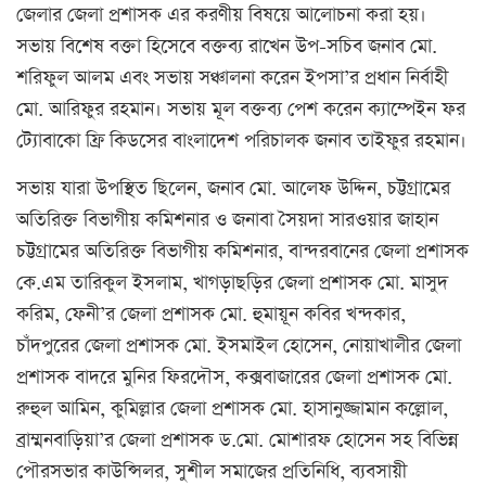
জেলার জেলা প্রশাসক এর করণীয় বিষয়ে আলোচনা করা হয়।
সভায় বিশেষ বক্তা হিসেবে বক্তব্য রাখেন উপ-সচিব জনাব মো.
শরিফুল আলম এবং সভায় সঞ্চালনা করেন ইপসা’র প্রধান নির্বাহী
মো. আরিফুর রহমান। সভায় মূল বক্তব্য পেশ করেন ক্যাম্পেইন ফর
ট্যোবাকো ফ্রি কিডসের বাংলাদেশ পরিচালক জনাব তাইফুর রহমান।
সভায় যারা উপস্থিত ছিলেন, জনাব মো. আলেফ উদ্দিন, চট্টগ্রামের
অতিরিক্ত বিভাগীয় কমিশনার ও জনাবা সৈয়দা সারওয়ার জাহান
চট্টগ্রামের অতিরিক্ত বিভাগীয় কমিশনার, বান্দরবানের জেলা প্রশাসক
কে.এম তারিকুল ইসলাম, খাগড়াছড়ির জেলা প্রশাসক মো. মাসুদ
করিম, ফেনী’র জেলা প্রশাসক মো. হুমায়ূন কবির খন্দকার,
চাঁদপুরের জেলা প্রশাসক মো. ইসমাইল হোসেন, নোয়াখালীর জেলা
প্রশাসক বাদরে মুনির ফিরদৌস, কক্সবাজারের জেলা প্রশাসক মো.
রুহুল আমিন, কুমিল্লার জেলা প্রশাসক মো. হাসানুজ্জামান কল্লোল,
ব্রাম্মনবাড়িয়া’র জেলা প্রশাসক ড.মো. মোশারফ হোসেন সহ বিভিন্ন
পৌরসভার কাউন্সিলর, সুশীল সমাজের প্রতিনিধি, ব্যবসায়ী