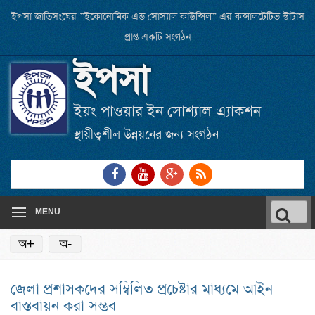
Skip
ইপসা জাতিসংঘের ”ইকোনোমিক এন্ড সোস্যাল কাউন্সিল” এর কন্সালটেটিভ স্টাটাস
to
প্রাপ্ত একটি সংগঠন
main
ইপসা
content
ইয়ং পাওয়ার ইন সোশ্যাল এ্যাকশন
স্থায়ীত্বশীল উন্নয়নের জন্য সংগঠন
Link
Link
Link
RSS
to
to
to
Feed
Facebook
Youtube
Google
Searc
page
channel
Plus
MENU
for:
অ+
অ-
জেলা প্রশাসকদের সম্বিলিত প্রচেষ্টার মাধ্যমে আইন
বাস্তবায়ন করা সম্ভব