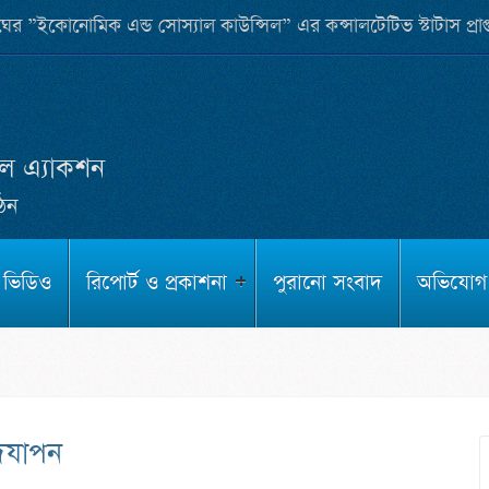
র ”ইকোনোমিক এন্ড সোস্যাল কাউন্সিল” এর কন্সালটেটিভ স্টাটাস প্রা
াল এ্যাকশন
গঠন
ভিডিও
রিপোর্ট ও প্রকাশনা
পুরানো সংবাদ
অভিযোগ
উদযাপন