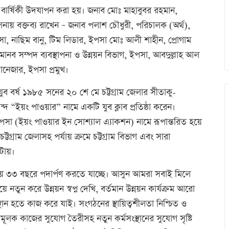
া বার্ষিকী উদযাপন করা হয়। জনাব মোঃ মাহাবুবর রহমান,
নায় বক্তব্য রাখেন – জনাব পলাশ চৌধুরী, পরিচালক (অর্থ),
, নাছিম বানু, টিম লিডার, ইপসা মোঃ আলী শাহীন, প্রোগাম
 মানব সম্পদ ব্যবস্থাপনা ও উন্নয়ন বিভাগ, ইপসা, আবদুল্লাহ আল
যানেজার, ইপসা প্রমুখ।
ব বর্ষ ১৯৮৫ সনের ২০ শে মে চট্টগ্রাম জেলার সীতাকু-
্দ “ইয়ং পাওয়ার” নামে একটি যুব ক্লাব প্রতিষ্ঠা করেন।
পসা (ইয়ং পাওয়ার ইন সোশ্যাল এ্যাকশন) নামে রূপান্তরিত হয়ে
্রাম জেলাসহ পর্যায় ক্রমে চট্টগ্রাম বিভাগ এবং সারা
ঘটায়।
হয়ে ৩৩ বছরে পদার্পণ করতে যাচ্ছে। আসুন আমরা সবাই মিলে
ে নতুন করে উন্নয়ন স্বপ্ন দেখি, বর্তমান উন্নয়ন কার্যক্রম আরো
্থান হতে কাজ করে যাই। সংগঠনের স্থায়িত্বশীলতা নিশ্চিত ও
মূলক কাজের সুযোগ তৈরীসহ নতুন কর্মসংস্থানের সুযোগ সৃষ্টি