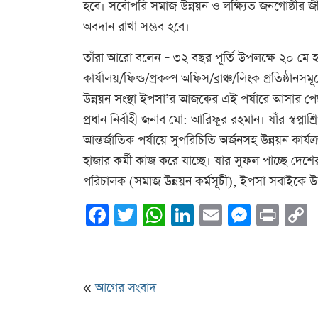
হবে। সর্বোপরি সমাজ উন্নয়ন ও লক্ষ্যিত জনগোষ্ঠীর জ
অবদান রাখা সম্ভব হবে।
তাঁরা আরো বলেন – ৩২ বছর পূর্তি উপলক্ষে ২০ মে হতে
কার্যালয়/ফিল্ড/প্রকল্প অফিস/ব্রাঞ্চ/লিংক প্রতিষ্ঠ
উন্নয়ন সংস্থা ইপসা’র আজকের এই পর্যারে আসার পেছ
প্রধান নির্বাহী জনাব মো: আরিফুর রহমান। যাঁর স্বপ্ন
আন্তর্জাতিক পর্যায়ে সুপরিচিতি অর্জনসহ উন্নয়ন কার্যক
হাজার কর্মী কাজ করে যাচ্ছে। যার সুফল পাচ্ছে দে
পরিচালক (সমাজ উন্নয়ন কর্মসূচী), ইপসা সবাইকে উপ
Facebook
Twitter
WhatsApp
LinkedIn
Email
Messe
Prin
L
«
আগের সংবাদ