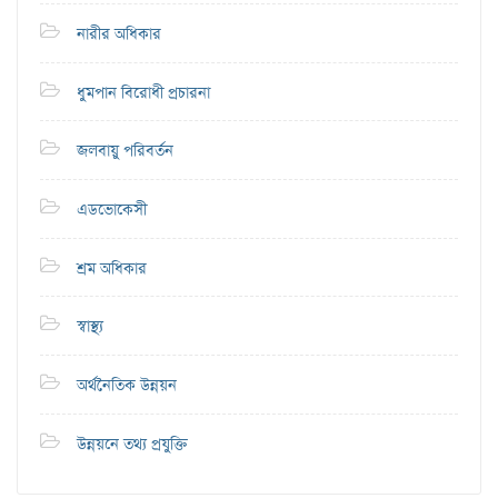
নারীর অধিকার
ধুমপান বিরোধী প্রচারনা
জলবায়ু পরিবর্তন
এডভোকেসী
শ্রম অধিকার
স্বাস্থ্য
অর্থনৈতিক উন্নয়ন
উন্নয়নে তথ্য প্রযুক্তি