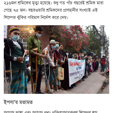
২১৬জন শ্রমিকের মৃত্যু হয়েছে। শুধু গত পাঁচ বছরেই শ্রমিক মারা
গেছে ৭৫ জন। বছরওয়ারি শ্রমিকদের প্রাণহানীর সংখ্যাই এই
শিল্পের ঝুঁকির পরিমাণ নির্দেশ করে দেয়।
ইপসা’র মতামত
জাহাজ ভাঙ্গা এবং জাহাজ পুনঃ প্রক্রিয়াজাতকরণ শিল্পের শ্রম