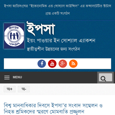
Skip
ইপসা জাতিসংঘের ”ইকোনোমিক এন্ড সোস্যাল কাউন্সিল” এর কন্সালটেটিভ স্টাটাস
to
প্রাপ্ত একটি সংগঠন
main
ইপসা
content
ইয়ং পাওয়ার ইন সোশ্যাল এ্যাকশন
স্থায়ীত্বশীল উন্নয়নের জন্য সংগঠন
Link
Link
Link
RSS
to
to
to
Feed
Facebook
Youtube
Google
Searc
page
channel
Plus
MENU
for:
অ+
অ-
বিশ্ব মানবাধিকার দিবসে ইপসা’র সংবাদ সম্মেলন ও
নিহত শ্রমিকদের স্মরণে মোমবাতি প্রজ্জ্বলন