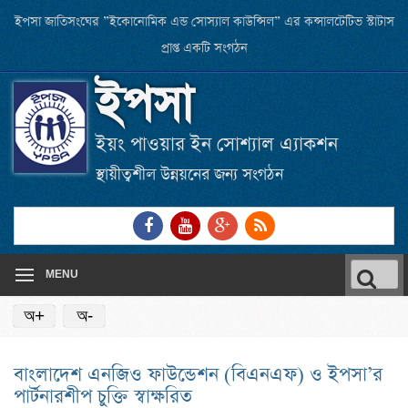
Skip
ইপসা জাতিসংঘের ”ইকোনোমিক এন্ড সোস্যাল কাউন্সিল” এর কন্সালটেটিভ স্টাটাস
to
প্রাপ্ত একটি সংগঠন
main
ইপসা
content
ইয়ং পাওয়ার ইন সোশ্যাল এ্যাকশন
স্থায়ীত্বশীল উন্নয়নের জন্য সংগঠন
Link
Link
Link
RSS
to
to
to
Feed
Facebook
Youtube
Google
Searc
page
channel
Plus
MENU
for:
অ+
অ-
বাংলাদেশ এনজিও ফাউন্ডেশন (বিএনএফ) ও ইপসা’র
পার্টনারশীপ চুক্তি স্বাক্ষরিত