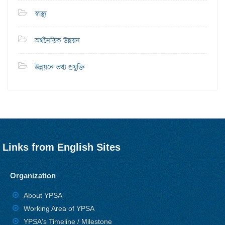
স্বাস্থ্য
অর্থনৈতিক উন্নয়ন
উন্নয়নে তথ্য প্রযুক্তি
Links from English Sites
Organization
About YPSA
Working Area of YPSA
YPSA's Timeline / Milestone