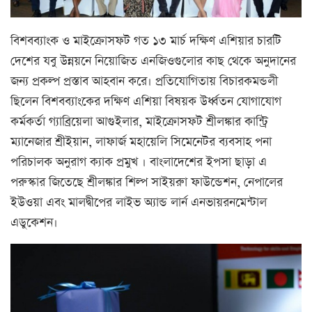
বিশবব্যাংক ও মাইক্রোসফট গত ১৩ মার্চ দক্ষিণ এশিয়ার চারটি
দেশের যবু উন্নয়নে নিয়োজিত এনজিওগুলোর কাছ থেকে অনুদানের
জন্য প্রকল্প প্রস্তাব আহবান করে। প্রতিযোগিতায় বিচারকমন্ডলী
ছিলেন বিশবব্যাংকের দক্ষিণ এশিয়া বিষয়ক উর্ধ্বতন যোগাযোগ
কর্মকর্তা গ্যাব্রিয়েলা আগুইলার, মাইক্রোসফট শ্রীলঙ্কার কান্ট্রি
ম্যানেজার শ্রীইয়ান, লাফার্জ মহায়েলি সিমেনেটর ব্যবসাহ পনা
পরিচালক অনুরাগ ক্যাক প্রমুখ । বাংলাদেশের ইপসা ছাড়া এ
পরুস্কার জিতেছে শ্রীলঙ্কার শিল্প সাইয়রুা ফাউন্ডেশন, নেপালের
ইউওয়া এবং মালদ্বীপের লাইভ অ্যান্ড লার্ন এনভায়রনমেন্টাল
এডুকেশন।