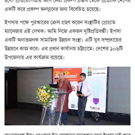
হবে। প্রতিযোগিতায় অংশ নেয়া প্রকল্প প্রস্তাব থেকে প্রত্যোক দেশের
একটি করে প্রকল্প অনদুানের জন্য বিবেচিত হয়েছে।
ইপসার পক্ষে পুরস্কারের ক্রেস গ্রহণ করেন সংস্থাটির প্রোগ্রাম
ম্যানেজার এই লেখক। আমি নিজে একজন দৃষ্টিপ্রতিবন্ধী। ইপসা
একটি অলাভজনক সামাজিক উন্নয়ন সংস্থা। এটি যুব সম্প্রদায়ের
উন্নয়নে কাজ করে। এর প্রধান কার্যালয় চট্টগ্রামে। দেশের ১০৬টি
উপজেলায় এর কার্যক্রম রয়েছে।