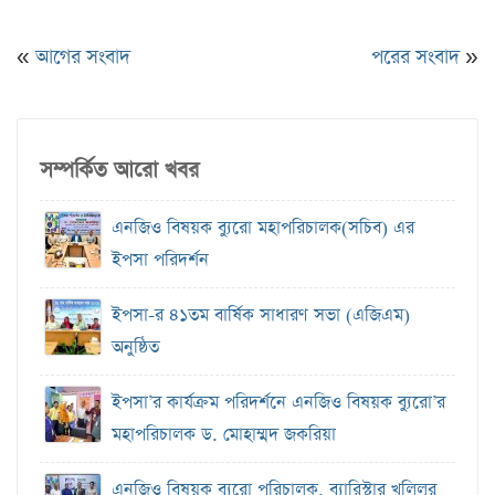
«
আগের সংবাদ
পরের সংবাদ
»
সম্পর্কিত আরো খবর
এনজিও বিষয়ক ব‍্যুরো মহাপরিচালক(সচিব) এর
ইপসা পরিদর্শন
ইপসা-র ৪১তম বার্ষিক সাধারণ সভা (এজিএম)
অনুষ্ঠিত
ইপসা’র কার্যক্রম পরিদর্শনে এনজিও বিষয়ক ব্যুরো’র
মহাপরিচালক ড. মোহাম্মদ জকরিয়া
এনজিও বিষয়ক ব্যুরো পরিচালক, ব্যারিস্টার খলিলুর