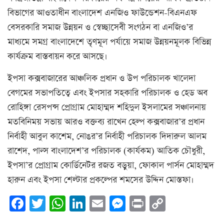
বিভাগের আওতাধীন বাংলাদেশ এনজিও ফাউন্ডেশন-বিএনএফ
বেসরকারি সমাজ উন্নয়ন ও স্বেচ্ছাসেবী সংগঠন বা এনজিও’র
মাধ্যমে সমগ্র বাংলাদেশে তৃণমূল পর্যায়ে সমাজ উন্নয়নমূলক বিভিন্ন
কার্যক্রম বাস্তবায়ন করে আসছে।
ইপসা কক্সবাজারের আঞ্চলিক প্রধান ও উপ পরিচালক খালেদা
বেগমের সভাপতিত্বে এবং ইপসার সহকারি পরিচালক ও হেড অব
রোহিঙ্গা রেসপন্স প্রোগ্রাম মোহাম্মদ শহিদুল ইসলামের সঞ্চালনায়
মতবিনিময় সভায় আরও বক্তব্য রাখেন হেল্প কক্সবাজার’র প্রধান
নির্বাহী আবুল কাশেম, নোঙর’র নির্বাহী পরিচালক দিদারুল আলম
রাশেদ, পাল্স বাংলাদেশ’র পরিচালক (কার্যকম) আতিক চৌধুরী,
ইপসা’র প্রোগ্রাম কোর্ডিনেটর রজত বড়ুয়া, ফোকাল পার্সন মোহাম্মদ
হারুন এবং ইপসা শেল্টার প্রকল্পের শমসের উদ্দিন মোস্তফা।
Facebook
Twitter
WhatsApp
LinkedIn
Email
Messenger
Print
Copy
Link