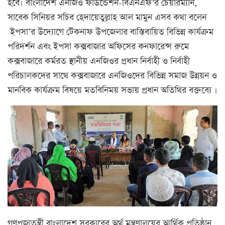
হবে। বাংলাদেশ এনজিও ফাউন্ডেশন-বিএনএফ’র চেয়ারম্যান,
সাবেক সিনিয়র সচিব হেদায়েতুল্লাহ আল মামুন এসব কথা বলেন
ইপসা’র উদ্যোগে টেকনাফ উপজেলার বাস্তিবায়িত বিভিন্ন কার্যক্রম
পরিদর্শন
এবং ইপসা কক্সবাজার অফিসের কনফারেন্স রুমে
কক্সবাজারে কর্মরত স্থানীয় এনজিওর প্রধান নির্বাহী ও নির্বাহী
পরিচালকদের সাথে কক্সবাজারে এনজিওদের বিভিন্ন সমাজ উন্নয়ন ও
মানবিক কার্যক্রম বিষয়ে মতবিনিময় সভায় প্রধান অতিথির বক্তব্যে ।
গণপ্রজাতন্ত্রী বাংলাদেশ সরকারের অর্থ মন্ত্রণালয়ের আর্থিক প্রতিষ্ঠান