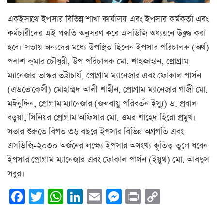
একইসাথে ইপসার বিভিন্ন শাখা কার্যালয় এবং ইপসার কর্মকর্তা এবং
কর্মচারীদের এই পদ্ধতি অনুসরণ করে এসডিজি অধ্যয়নে উদ্বুদ্ধ করা
হবে। সভায় অন্যদের মধ্যে উপস্থিত ছিলেন ইপসার পরিচালক (অর্থ)
পলাশ কুমার চৌধুরী, উপ পরিচালক মো. শাহজাহান, প্রোগ্রাম
ম্যানেজার ভাস্কর ভট্টাচার্য, প্রোগ্রাম ম্যানেজার এবং ফোকাল পার্সন
(এডভোকেসী) মোহাম্মদ আলী শাহীন, প্রোগ্রাম ম্যানেজার গাজী মো.
মঈনুদ্দিন, প্রোগ্রাম ম্যানেজার (জলবায়ু পরিবর্তন ইস্যু) ড. প্রবাল
বড়ুয়া, সিনিয়র প্রোগ্রাম অফিসার মো. ওমর শাহেদ হিরো প্রমুখ।
সভার শুরুতে বিগত ৩৬ বছরে ইপসার বিভিন্ন অগ্রগতি এবং
এসডিজি-২০৩০ অর্জনের লক্ষ্যে ইপসার অসংখ্য কৃতিত্ব তুলে ধরেন
ইপসার প্রোগ্রাম ম্যানেজার এবং ফোকাল পার্সন (ইয়ুথ) মো. আবদুস
সবুর।
Facebook
Twitter
WhatsApp
LinkedIn
Email
Messenger
Print
Copy
Link