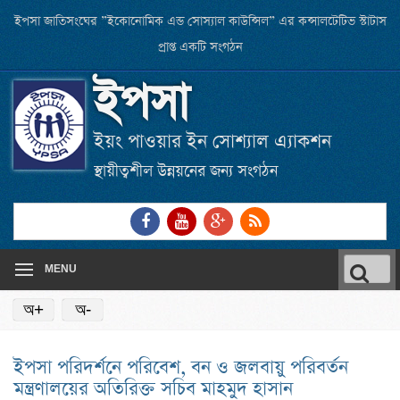
Skip
ইপসা জাতিসংঘের ”ইকোনোমিক এন্ড সোস্যাল কাউন্সিল” এর কন্সালটেটিভ স্টাটাস
to
প্রাপ্ত একটি সংগঠন
main
ইপসা
content
ইয়ং পাওয়ার ইন সোশ্যাল এ্যাকশন
স্থায়ীত্বশীল উন্নয়নের জন্য সংগঠন
Link
Link
Link
RSS
to
to
to
Feed
Facebook
Youtube
Google
Searc
page
channel
Plus
MENU
for:
অ+
অ-
ইপসা পরিদর্শনে পরিবেশ, বন ও জলবায়ু পরিবর্তন
মন্ত্রণালয়ের অতিরিক্ত সচিব মাহমুদ হাসান