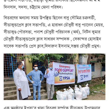
উপজেলা সভাপতি, এছাড়া কুমিরা এলাকায় ছিলেনজনাব আ ম ম
দিলসাদ, সদস্য, চট্ট্‌গ্রাম জেলা পরিষদ।
বিতরণের অন্যান্য সময় উপস্থিত ছিলেন বাবু সৌমিত্র চক্রবর্তী,
সীতাকুন্ডপ্রেস ক্লাব সভাপতি, এ হারাধন চৌধুরী বাবু প্যানেল মেয়র,
সীতাকুণ্ড পৌরসভা, পলাশ চৌধুরী পরিচালক (অর্থ), লিটন কুমার
চৌধুরী সীতাকুন্ডপ্রেস ক্লাব সাধারন সম্পাদক , সেকান্দর হোসাইন
সাবেক সভাপতি প্রেস ক্লাব,দিদারুল ইসলাম,সঞ্জয় চৌধুরী প্রমুখ।
এক অনুষ্ঠানে ইপসা’র খাদ্য বিতরণ সর্ম্পকে সীতাকুন্ড উপজেলার