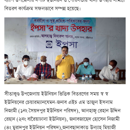
ব্যাপি উপজেলার দশটি ইউনিয়ন ও পৌরসভায় খাদ্য উপহার সামগ্রী
বিতরণ কার্যক্রম সফলভাবে সম্পন্ন হয়েছে।
সীতাকুণ্ড উপজেলায় ইউনিয়ন ভিত্তিক বিতরণের সময় স্ব স্ব
ইউনিয়নের চেয়ারম্যানযেমন-জনাব এইচ এম তাজুল ইসলাম
নিজামী (১নং সৈয়দপুর ইউনিয়ন পরিষদ), আলহাজ্ব রেহান উদ্দিন
রেহান (২নং বারৈয়াঢালা ইউনিয়ন), জনাবজাহেদ হোসেন নিজামী
(৪ং মুরাদপুর ইউনিয়ন পরিষদ),জনাবছাদাকাত উল্যাহ মিয়াজী