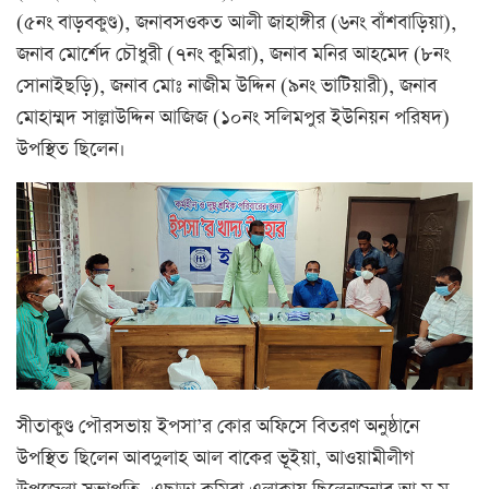
(৫নং বাড়বকুণ্ড), জনাবসওকত আলী জাহাঙ্গীর (৬নং বাঁশবাড়িয়া),
জনাব মোর্শেদ চৌধুরী (৭নং কুমিরা), জনাব মনির আহমেদ (৮নং
সোনাইছড়ি), জনাব মোঃ নাজীম উদ্দিন (৯নং ভাটিয়ারী), জনাব
মোহাম্মদ সাল্লাউদ্দিন আজিজ (১০নং সলিমপুর ইউনিয়ন পরিষদ)
উপস্থিত ছিলেন।
সীতাকুণ্ড পৌরসভায় ইপসা’র কোর অফিসে বিতরণ অনুষ্ঠানে
উপস্থিত ছিলেন আবদুলাহ আল বাকের ভূইয়া, আওয়ামীলীগ