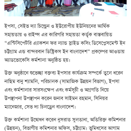
ইপসা, সেইভ দ্যা চিল্ড্রেন ও ইউরোপীয় ইউনিয়নের আর্থিক
সহায়তায় ও রাইম্স এর কারিগরি সহায়তা কর্তৃক বাস্তবায়িত
“এন্টিসিপেটরি এ্যাকশন ফর ল্যান্ড স্লাইড কসিং ডিসেপ্লেসমেন্ট ইন
চট্টগ্রাম এন্ড বান্দরবান ডিষ্ট্রিকস ইন বাংলাদেশ” প্রকল্পের আওতায়
অ্যাডভোকেসি কর্মশালা অনুষ্ঠিত হয়।
উক্ত অনুষ্ঠানে শুভেচ্ছা বক্তব্য ইপসার কার্যক্রম সম্পর্কে তুলে ধরেন
নাছিম বানু শ্যামলি, পরিচালক (সামাজিক উন্নয়ন বিভাগ), ইপসা
এবং কর্মশালার সারসংক্ষেপ এবং কর্মসূচী ও অগ্রগতি নিয়ে
উপস্থাপনা উপস্থাপন করেন জনাব সাইমন রহমান, সিনিয়র
ম্যানেজার, সেভ দ্য চিলড্রেন বাংলাদেশ।
উক্ত কর্মশালা উদ্বোধন করেন নুসরাত সুলতানা, অতিরিক্ত কমিশনার
(উন্নয়ন), বিভাগীয় কমিশনার অফিস, চট্টগ্রাম। ভূমিধসের আগাম