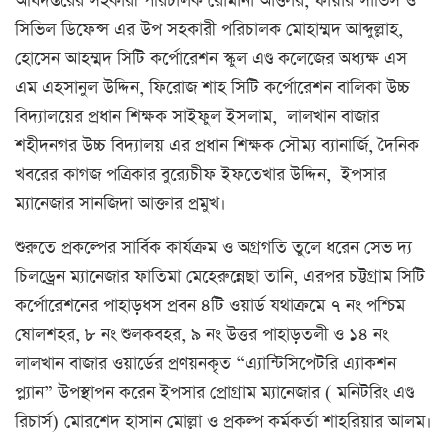
অধিদপ্তরের সহকারী পরিচালক রোমানা আক্তার, ফায়ার সার্ভিস ও
সিভিল ডিফেন্স এর উপ সহকারী পরিচালক মোহাম্মদ আব্দুল্লাহ,
হোসেন আহম্মদ সিটি কর্পোরেশন স্কুল এণ্ড কলেজের অধ্যক্ষ এস
এম এহসানুল উদ্দিন, ফিরোজ শাহ সিটি কর্পোরেশন বালিকা উচ্চ
বিদ্যালয়ের প্রধান শিক্ষক সাইফুল ইসলাম, লালখান বাজার
শহীদনগর উচ্চ বিদ্যালয় এর প্রধান শিক্ষক সৌম্য ব্যানার্জি, দৈনিক
খবরের কাগজ পত্রিকার বুর‍্যেচীফ ইফতেখার উদ্দিন, ইপসার
ম্যানেজার সানজিদা আক্তার প্রমুখ।
শুরুতে প্রকল্পের সার্বিক কার্যক্রম ও অগ্রগতি তুলে ধরেন সেভ দ্য
চিলড্রেন ম্যানেজার ফাতিমা মেহেরুন্নেছা তানি, এরপর চট্টগ্রাম সিটি
কর্পোরেশনের পাহাড়ধস প্রবন ৪টি ওয়ার্ড যথাক্রমে ৭ নং পশ্চিম
ষোলশহর, ৮ নং শুলকবহর, ৯ নং উত্তর পাহাড়তলী ও ১৪ নং
লালখান বাজার ওয়ার্ডের প্রণয়নকৃত “এ্যান্টিসিপেটরি এ্যাকশন
প্ল্যান” উপস্থাপন করেন ইপসার প্রোগ্রাম ম্যানেজার ( মনিটরিং এণ্ড
রিচার্স) মোরশেদ হাসান মোল্লা ও প্রকল্প কর্মকর্তা শাহরিয়ার আলম।