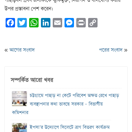
পাহাড়ধস প্রবণ এলাকাকে ঝুঁকিমুক্ত, নিরাপদ ও বাসযোগ্য করার
উপর প্রস্তাবনা পেশ করেন।
Facebook
Twitter
WhatsApp
LinkedIn
Email
Messenger
Print
Copy
Link
«
আগের সংবাদ
পরের সংবাদ
»
সম্পর্কিত আরো খবর
চট্টগ্রামে পাহাড় না কেটে পরিবেশ অক্ষত রেখে পাহাড়
ব্যবস্থাপনার কথা ভাবছে সরকার – বিভাগীয়
কমিশনার
ইপসা’র উদ্যোগে সিলেটে ত্রাণ বিতরণ কার্যক্রম