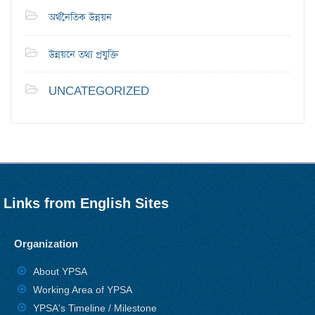
অর্থনৈতিক উন্নয়ন
উন্নয়নে তথ্য প্রযুক্তি
UNCATEGORIZED
Links from English Sites
Organization
About YPSA
Working Area of YPSA
YPSA's Timeline / Milestone