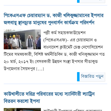
পিকেএসএফ চেয়ারম্যান ড. কাজী খলিকুজ্জামানের ইপসার
জলবায়ু স্থানচ্যুত মানুষের পুনবার্সন কার্যক্রম পরিদর্শন
পল্লী কর্ম সহায়কফাউন্ডেশন
(পিকেএসএফ)- এর চেয়ারম্যান ও
বাংলাদেশ ক্লাইমেট চেঞ্জ নেগোসিয়েশন
টিমের সমন্বয়কারী, বিশিষ্ট অর্থনীতিবিদ ড. কাজী খলিকুজ্জামান গত
২০ মার্চ, ২০১৭ ইং বেসরকারী উন্নয়ন সংস্থা ইপসার সীতাকুন্ড
উপজেলার সৈয়দপুর […]
বিস্তারিত পড়ুন
কাউখালীতে দরিদ্র পরিবারের মধ্যে স্যানিটারী ল্যাট্রিন
বিতরন করলো ইপসা