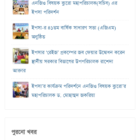
এনজিও বিষয়ক ব‍্যুরো মহাপরিচালক(সচিব) এর
ইপসা পরিদর্শন
ইপসা-র ৪১তম বার্ষিক সাধারণ সভা (এজিএম)
অনুষ্ঠিত
ইপসার ‘রেইজ’ প্রকল্পের জব ফেয়ার উদ্বোধন করেন
স্থানীয় সরকার বিভাগের উপপরিচালক রাশেদা
আক্তার
ইপসা’র কার্যক্রম পরিদর্শনে এনজিও বিষয়ক ব্যুরো’র
মহাপরিচালক ড. মোহাম্মদ জকরিয়া
পুরনো খবর