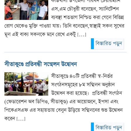
কাউখালী উপজেলা পরিষদ চেয়ারম্যান
এস,এম চৌধুরী বলেছেন, স্যানিটেশন
ব্যবস্থা শতভাগ নিশ্চিত করা গেলে বিভিন্ন
রোগ থেকেও মুক্তি পাওয়া যায়। তিনি বলেছেন,স্বাস্থ্যই সকল সুখের
মূল এই বাক্য সকলকে মনে রেখে একটু […]
বিস্তারিত পড়ুন
সীতাকুণ্ডে প্রতিবন্ধী সম্মেলন উদ্বোধন
সীতাকুণ্ডে ৪০টি প্রতিবন্ধী স্ব-নির্ভর
সংগঠনসমূহের ৮ম সম্মিলন অনুষ্ঠান
উদ্বোধন করা হয়েছে। প্রতিবন্ধী সংগঠন
(ফেডারেশন অব ডিপিও, সীতাকুণ্ড) এর আয়োজনে, ইপসা এবং
পিকেএসএফ এর সহায়তায় বেলুন উড়িয়ে সম্মিলনের শুভ উদ্বোধন
করেন […]
বিস্তারিত পড়ুন