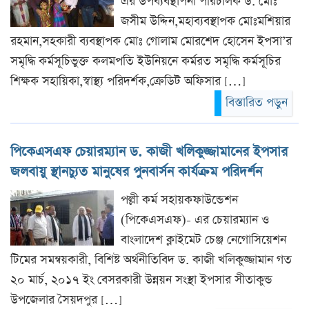
এর উপব্যবস্থাপনা পরিচালক ড. মোঃ
জসীম উদ্দিন,মহাব্যবস্থাপক মোঃমশিয়ার
রহমান,সহকারী ব্যবস্থাপক মোঃ গোলাম মোরশেদ হোসেন ইপসা’র
সমৃদ্ধি কর্মসূচিভুক্ত কলমপতি ইউনিয়নে কর্মরত সমৃদ্ধি কর্মসূচির
শিক্ষক সহায়িকা,স্বাস্থ্য পরিদর্শক,ক্রেডিট অফিসার […]
বিস্তারিত পড়ুন
পিকেএসএফ চেয়ারম্যান ড. কাজী খলিকুজ্জামানের ইপসার
জলবায়ু স্থানচ্যুত মানুষের পুনবার্সন কার্যক্রম পরিদর্শন
পল্লী কর্ম সহায়কফাউন্ডেশন
(পিকেএসএফ)- এর চেয়ারম্যান ও
বাংলাদেশ ক্লাইমেট চেঞ্জ নেগোসিয়েশন
টিমের সমন্বয়কারী, বিশিষ্ট অর্থনীতিবিদ ড. কাজী খলিকুজ্জামান গত
২০ মার্চ, ২০১৭ ইং বেসরকারী উন্নয়ন সংস্থা ইপসার সীতাকুন্ড
উপজেলার সৈয়দপুর […]