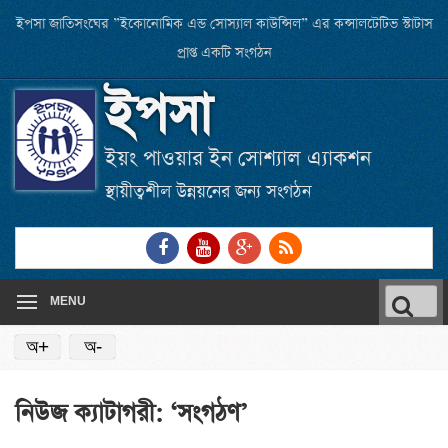
Skip
ইপসা জাতিসংঘের ”ইকোনোমিক এন্ড সোস্যাল কাউন্সিল” এর কন্সালটেটিভ স্টাটাস
to
প্রাপ্ত একটি সংগঠন
main
ইপসা
content
ইয়ং পাওয়ার ইন সোশ্যাল এ্যাকশন
স্থায়ীত্বশীল উন্নয়নের জন্য সংগঠন
Link
Link
Link
RSS
to
to
to
Feed
Facebook
Youtube
Google
Searc
page
channel
Plus
MENU
for:
অ+
অ-
নিউজ ক্যাটাগরী: ‘সংগঠণ’