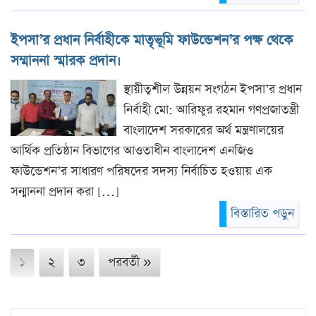
ইপসা’র প্রধান নির্বাহীকে মাতৃভূমি ফাউন্ডেশন’র পক্ষ থেকে
সম্মাননা স্মারক প্রদান।
স্থায়ীত্বশীল উন্নয়ন সংগঠন ইপসা’র প্রধান
নির্বাহী মো: আরিফুর রহমান গণপ্রজাতন্ত্রী
বাংলাদেশ সরকারের অর্থ মন্ত্রণালয়ের
আর্থিক প্রতিষ্ঠান বিভাগের আওতাধীন বাংলাদেশ এনজিও
ফাউন্ডেশন’র সাধারণ পরিষদের সদস্য নির্বাচিত হওয়ায় এক
সন্মাননা প্রদান করা […]
বিস্তারিত পড়ুন
১
২
৩
পরবর্তী »