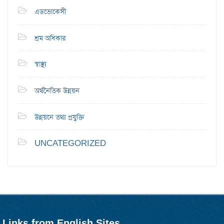
এডভোকেসী
শ্রম অধিকার
স্বাস্থ্য
অর্থনৈতিক উন্নয়ন
উন্নয়নে তথ্য প্রযুক্তি
UNCATEGORIZED
Links from English Sites