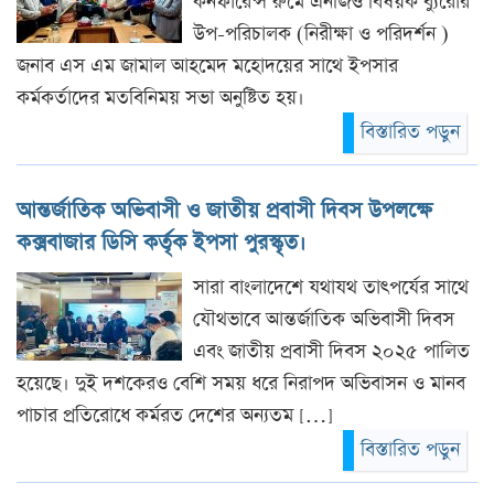
কনফারেন্স রুমে এনজিও বিষয়ক ব‍্যুরোর
উপ-পরিচালক (নিরীক্ষা ও পরিদর্শন )
জনাব এস এম জামাল আহমেদ মহোদয়ের সাথে ইপসার
কর্মকর্তাদের মতবিনিময় সভা অনুষ্টিত হয়।
বিস্তারিত পড়ুন
আন্তর্জাতিক অভিবাসী ও জাতীয় প্রবাসী দিবস উপলক্ষে
কক্সবাজার ডিসি কর্তৃক ইপসা পুরস্কৃত।
সারা বাংলাদেশে যথাযথ তাৎপর্যের সাথে
যৌথভাবে আন্তর্জাতিক অভিবাসী দিবস
এবং জাতীয় প্রবাসী দিবস ২০২৫ পালিত
হয়েছে। দুই দশকেরও বেশি সময় ধরে নিরাপদ অভিবাসন ও মানব
পাচার প্রতিরোধে কর্মরত দেশের অন্যতম […]
বিস্তারিত পড়ুন