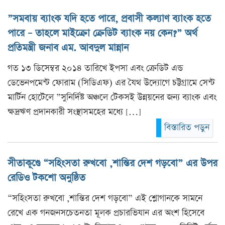
”সমবায় ব্যাংক যদি হতে পারে, প্রবাসী কল্যাণ ব্যাংক হতে
পারে – তাহলে মাইক্রো ক্রেডিট ব্যাংক নয় কেন?” অর্থ
প্রতিমন্ত্রী জনাব এম. আবদুল মান্নান
গত ১৩ ডিসেম্বর ২০১৪ তারিখে ইপসা এবং ক্রেডিট এন্ড
ডেভেনপমেন্ট ফোরাম (সিডিএফ) এর যৈথ উদ্যোগে চট্টগ্রামে সেন্ট
মার্টিন হোটেলে ”সুনির্দিষ্ট অঞ্চলে টেকসই উন্নয়নের জন্য ব্যাংক এবং
ক্ষদ্রঋণ প্রদানকারী সংস্থাসমহের মধ্যে […]
বিস্তারিত পড়ুন
সীতাকূণ্ডে “সহিংসতা রুখবো ,শান্তির দেশ গড়বো” এর উপর
রেডিও টকশো অনুষ্ঠিত
“সহিংসতা রুখবো ,শান্তির দেশ গড়বো” এই শ্লোগানকে সামনে
রেখে এক গনজনসচেতনতা মূলক প্রচারভিযান এর অংশ হিসেবে