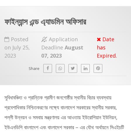
a
t
r
e
c
ফাইন্যান্স এন্ড এ্যাডমিন অফিসার
h
a
f
p
Posted
Application
Date
o
on July 25,
Deadline
August
has
r
2023
07, 2023
Expired.
:
Share
সুবিধাবঞ্চিত ও প্রান্তিক গ্রামীণ জনগোষ্ঠীর স্থানীয় বিচার ব্যবস্থায়
প্রবেশাধিকার নিশ্চিতকরণের লক্ষ্যে বাংলাদেশ সরকারের স্থানীয় সরকার,
পল্লী উন্নয়ন ও সমবায় মন্ত্রণালয় এর আওতায় ইউরোপিয়ান ইউনিয়ন,
ইউএনডিপি বাংলাদেশ এবং বাংলাদেশ সরকার – এর যৌথ অর্থায়নে সিএইচটি