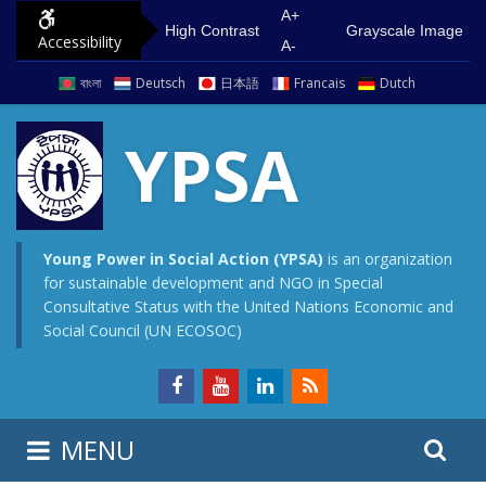
S
G
A+
High Contrast
Grayscale Image
Accessibility
k
o
A-
i
t
বাংলা
Deutsch
日本語
Francais
Dutch
p
o
t
m
YPSA
o
a
c
i
o
n
n
m
Young Power in Social Action (YPSA)
is an organization
for sustainable development and NGO in Special
t
e
Consultative Status with the United Nations Economic and
e
n
Social Council (UN ECOSOC)
n
u
t
S
S
MENU
e
i