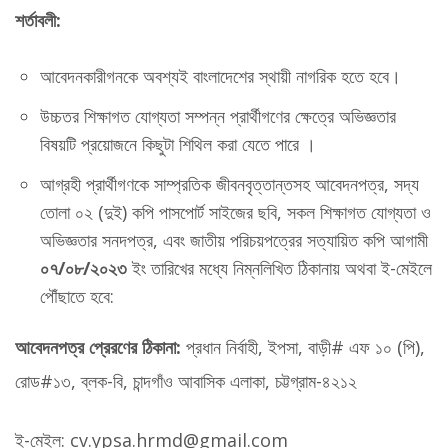
শর্তাবলী:
আবেদনকারীগনকে অবশ্যই বাংলাদেশের স্থায়ী নাগরিক হতে হবে।
উচ্চতর শিক্ষাগত যোগ্যতা সম্পন্ন প্রার্থীগণের ক্ষেত্রে অভিজ্ঞতার
বিষয়টি প্রয়োজনে কিছুটা শিথিল করা যেতে পারে ।
আগ্রহী প্রার্থীগণকে সাম্প্রতিক জীবনবৃত্তান্তসহ আবেদনপত্র, সদ্য
তোলা ০২ (দুই) কপি পাসপোর্ট সাইজের ছবি, সকল শিক্ষাগত যোগ্যতা ও
অভিজ্ঞতার সনদপত্র, এবং জাতীয় পরিচয়পত্রের সত্যায়িত কপি আগামী
০৭/০৮/২০২৩
ইং তারিখের মধ্যে নিম্নলিখিত ঠিকানায় অথবা ই-মেইলে
পৌঁছাতে হবে:
আবেদনপত্র প্রেরণের ঠিকানা:
প্রধান নির্বাহী, ইপসা, বাড়ী# এফ ১০ (পি),
রোড#১৩, ব্লক-বি, চান্দগাঁও আবাসিক এলাকা, চট্টগ্রাম-৪২১২
ই-মেইল: cv.ypsa.hrmd@gmail.com